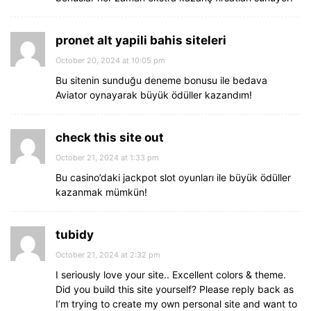
pronet alt yapili bahis siteleri
October 20, 2024 at 10:05 pm
Bu sitenin sunduğu deneme bonusu ile bedava
Aviator oynayarak büyük ödüller kazandım!
check this site out
October 21, 2024 at 1:33 pm
Bu casino’daki jackpot slot oyunları ile büyük ödüller
kazanmak mümkün!
tubidy
October 21, 2024 at 2:32 pm
I seriously love your site.. Excellent colors & theme.
Did you build this site yourself? Please reply back as
I’m trying to create my own personal site and want to