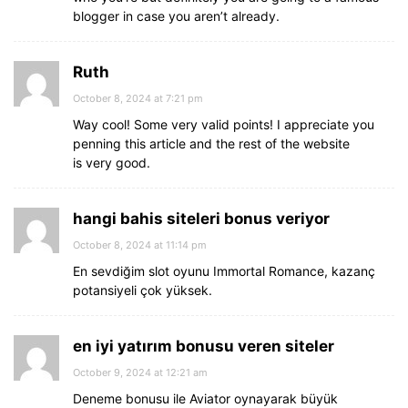
blogger in case you aren’t already.
Ruth
October 8, 2024 at 7:21 pm
Way cool! Some very valid points! I appreciate you
penning this article and the rest of the website
is very good.
hangi bahis siteleri bonus veriyor
October 8, 2024 at 11:14 pm
En sevdiğim slot oyunu Immortal Romance, kazanç
potansiyeli çok yüksek.
en iyi yatırım bonusu veren siteler
October 9, 2024 at 12:21 am
Deneme bonusu ile Aviator oynayarak büyük