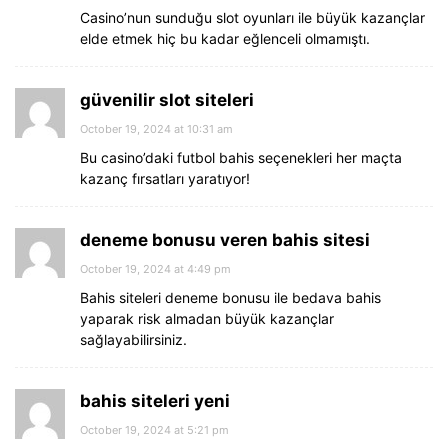
Casino’nun sunduğu slot oyunları ile büyük kazançlar
elde etmek hiç bu kadar eğlenceli olmamıştı.
güvenilir slot siteleri
October 19, 2024 at 10:31 am
Bu casino’daki futbol bahis seçenekleri her maçta
kazanç fırsatları yaratıyor!
deneme bonusu veren bahis sitesi
October 19, 2024 at 4:49 pm
Bahis siteleri deneme bonusu ile bedava bahis
yaparak risk almadan büyük kazançlar
sağlayabilirsiniz.
bahis siteleri yeni
October 19, 2024 at 5:21 pm