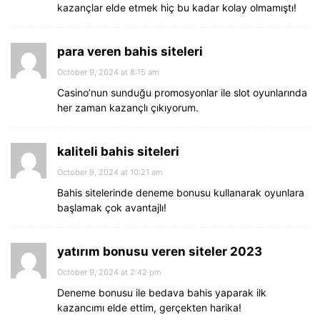
kazançlar elde etmek hiç bu kadar kolay olmamıştı!
para veren bahis siteleri
October 9, 2024 at 8:15 am
Casino’nun sunduğu promosyonlar ile slot oyunlarında
her zaman kazançlı çıkıyorum.
kaliteli bahis siteleri
October 9, 2024 at 10:21 am
Bahis sitelerinde deneme bonusu kullanarak oyunlara
başlamak çok avantajlı!
yatırım bonusu veren siteler 2023
October 9, 2024 at 2:42 pm
Deneme bonusu ile bedava bahis yaparak ilk
kazancımı elde ettim, gerçekten harika!