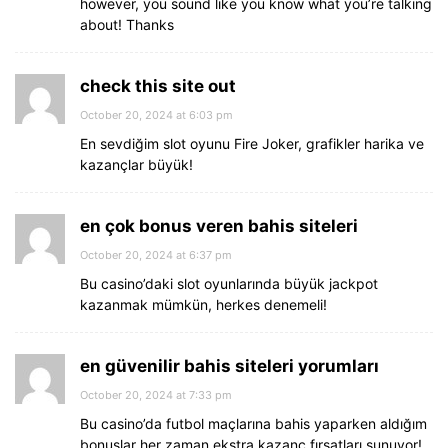
however, you sound like you know what you’re talking
about! Thanks
check this site out
October 20, 2024 at 6:03 pm
En sevdiğim slot oyunu Fire Joker, grafikler harika ve
kazançlar büyük!
en çok bonus veren bahis siteleri
October 20, 2024 at 6:37 pm
Bu casino’daki slot oyunlarında büyük jackpot
kazanmak mümkün, herkes denemeli!
en güvenilir bahis siteleri yorumları
October 20, 2024 at 7:33 pm
Bu casino’da futbol maçlarına bahis yaparken aldığım
bonuslar her zaman ekstra kazanç fırsatları sunuyor!