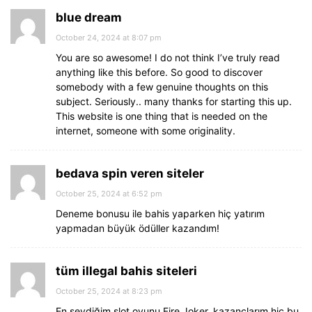
blue dream
October 24, 2024 at 8:07 pm
You are so awesome! I do not think I’ve truly read
anything like this before. So good to discover
somebody with a few genuine thoughts on this
subject. Seriously.. many thanks for starting this up.
This website is one thing that is needed on the
internet, someone with some originality.
bedava spin veren siteler
October 25, 2024 at 6:52 pm
Deneme bonusu ile bahis yaparken hiç yatırım
yapmadan büyük ödüller kazandım!
tüm illegal bahis siteleri
October 25, 2024 at 8:23 pm
En sevdiğim slot oyunu Fire Joker, kazançlarım hiç bu