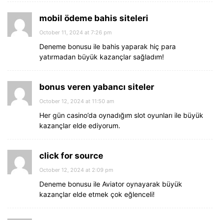
mobil ödeme bahis siteleri
October 11, 2024 at 7:26 pm
Deneme bonusu ile bahis yaparak hiç para
yatırmadan büyük kazançlar sağladım!
bonus veren yabancı siteler
October 12, 2024 at 11:50 am
Her gün casino’da oynadığım slot oyunları ile büyük
kazançlar elde ediyorum.
click for source
October 12, 2024 at 2:09 pm
Deneme bonusu ile Aviator oynayarak büyük
kazançlar elde etmek çok eğlenceli!