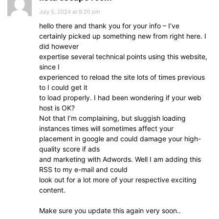
July 5, 2024 at 9:20 pm
hello there and thank you for your info – I’ve
certainly picked up something new from right here. I
did however
expertise several technical points using this website,
since I
experienced to reload the site lots of times previous
to I could get it
to load properly. I had been wondering if your web
host is OK?
Not that I’m complaining, but sluggish loading
instances times will sometimes affect your
placement in google and could damage your high-
quality score if ads
and marketing with Adwords. Well I am adding this
RSS to my e-mail and could
look out for a lot more of your respective exciting
content.
Make sure you update this again very soon..