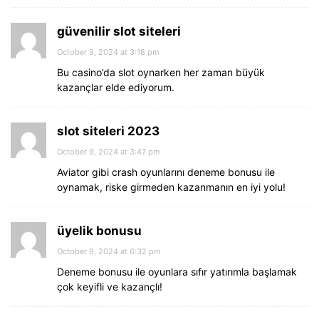
güvenilir slot siteleri
October 9, 2024 at 3:18 pm
Bu casino’da slot oynarken her zaman büyük
kazançlar elde ediyorum.
slot siteleri 2023
October 9, 2024 at 3:47 pm
Aviator gibi crash oyunlarını deneme bonusu ile
oynamak, riske girmeden kazanmanın en iyi yolu!
üyelik bonusu
October 9, 2024 at 6:32 pm
Deneme bonusu ile oyunlara sıfır yatırımla başlamak
çok keyifli ve kazançlı!