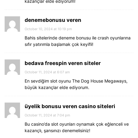
kazançlar elde ediyorum!
denemebonusu veren
October 10, 2024 at 10:19 pm
Bahis sitelerinde deneme bonusu ile crash oyunlarına
sıfır yatırımla başlamak çok keyifli!
bedava freespin veren siteler
October 11, 2024 at 6:07 am
En sevdiğim slot oyunu The Dog House Megaways,
büyük kazançlar elde ediyorum.
üyelik bonusu veren casino siteleri
October 11, 2024 at 7:04 pm
Bu casino’da slot oyunları oynamak çok eğlenceli ve
kazançlı, şansınızı denemelisiniz!