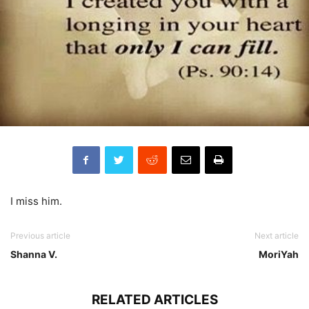
I miss him.
Previous article
Next article
Shanna V.
MoriYah
RELATED ARTICLES