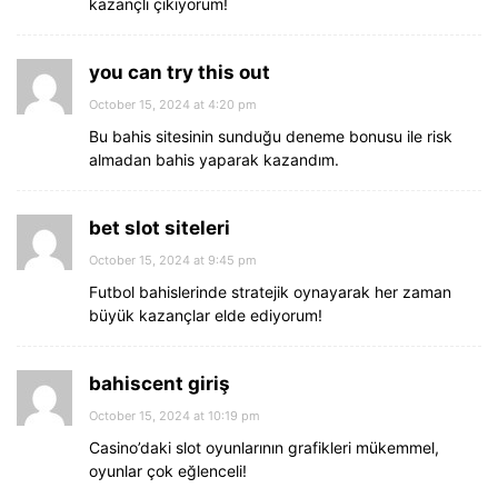
kazançlı çıkıyorum!
you can try this out
October 15, 2024 at 4:20 pm
Bu bahis sitesinin sunduğu deneme bonusu ile risk
almadan bahis yaparak kazandım.
bet slot siteleri
October 15, 2024 at 9:45 pm
Futbol bahislerinde stratejik oynayarak her zaman
büyük kazançlar elde ediyorum!
bahiscent giriş
October 15, 2024 at 10:19 pm
Casino’daki slot oyunlarının grafikleri mükemmel,
oyunlar çok eğlenceli!